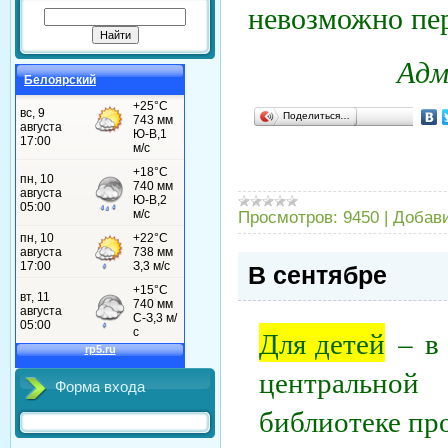
невозможно пер
Адм
Белоярский
Поделиться…
Просмотров:
9450
|
Добав
В сентябре
Для детей
– в 
центрально
Форма входа
библиотеке пр