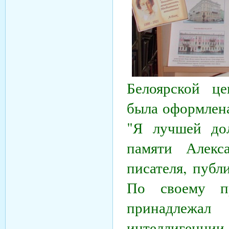
Белоярской це
была оформлена
"Я лучшей до
памяти Алекс
писателя, публ
По своему п
принадлежа
интеллигенци