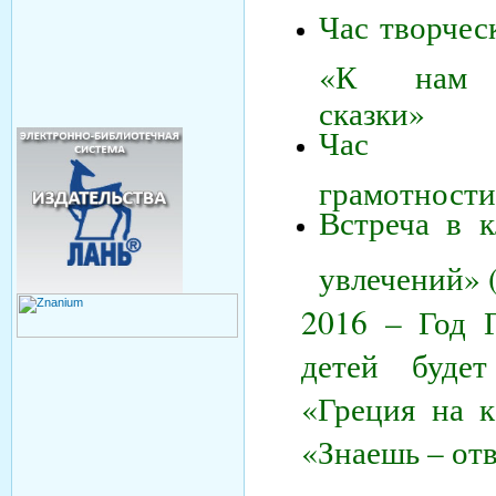
Час творчес
«К нам 
сказки»
Час пр
грамотности
Встреча в 
увлечений» 
2016 – Год Г
детей буде
«Греция на к
«Знаешь – отв