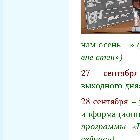
нам осень…»
вне стен»)
27 сентября
выходного дн
28 сентября
–
информацион
программы «И
сейчас»)